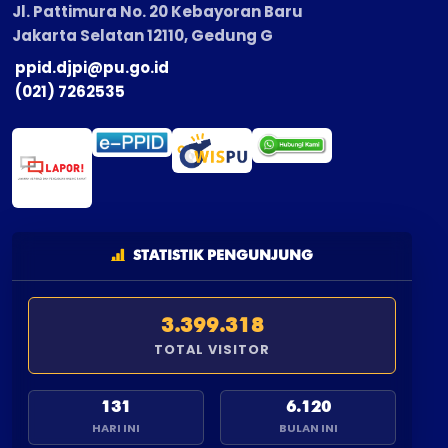
Jl. Pattimura No. 20 Kebayoran Baru
Jakarta Selatan 12110, Gedung G
ppid.djpi@pu.go.id
(021) 7262535
STATISTIK PENGUNJUNG
3.399.318
TOTAL VISITOR
131
6.120
HARI INI
BULAN INI